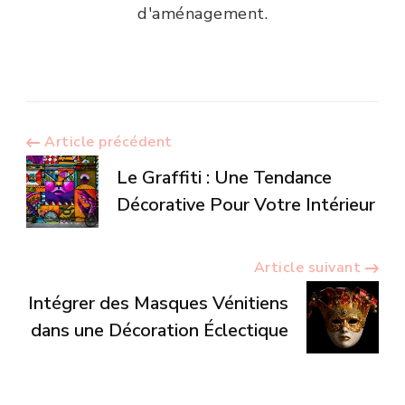
d'aménagement.
Navigation
Article précédent
Le Graffiti : Une Tendance
d’article
Décorative Pour Votre Intérieur
Article suivant
Intégrer des Masques Vénitiens
dans une Décoration Éclectique