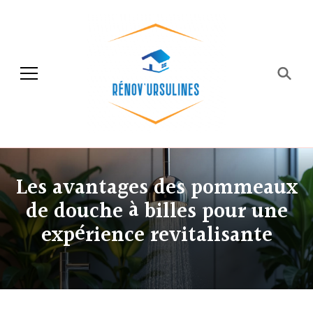
Rénov'ursulines
Rénover
Les avantages des pommeaux
de douche à billes pour une
expérience revitalisante