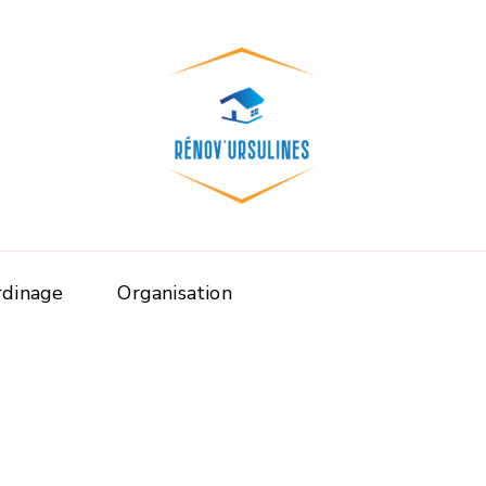
Rénov'ursuline
Rénover
rdinage
Organisation