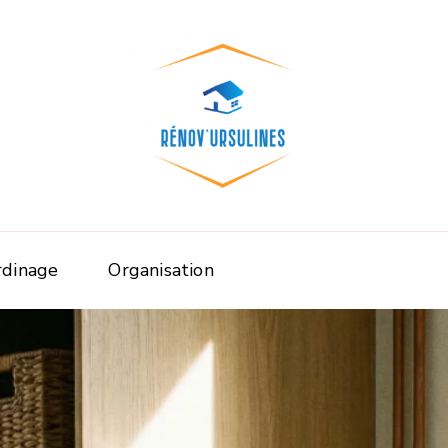
Rénov'ursuline
Rénover
rdinage
Organisation