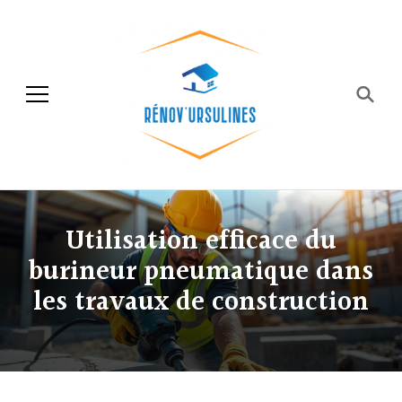
Rénov'ursulines
Rénover
Utilisation efficace du
burineur pneumatique dans
les travaux de construction