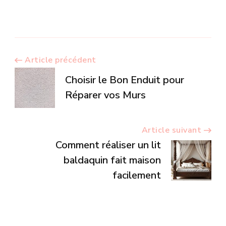
Navigation
Article précédent
Choisir le Bon Enduit pour
d’article
Réparer vos Murs
Article suivant
Comment réaliser un lit
baldaquin fait maison
facilement