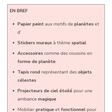
EN BREF
Papier peint
aux motifs de
planètes
et
d’
Stickers muraux
à thème
spatial
Accessoires
comme des coussins en
forme de planète
Tapis rond
représentant des
objets
célestes
Projecteurs de ciel étoilé
pour une
ambiance
magique
Mobilier
pratique
et
fonctionnel
pour