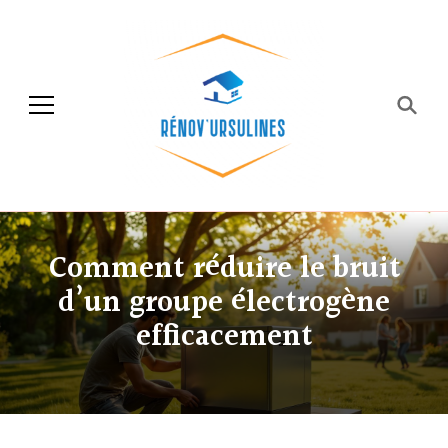
Rénov'ursulines
Rénover
Comment réduire le bruit
d’un groupe électrogène
efficacement