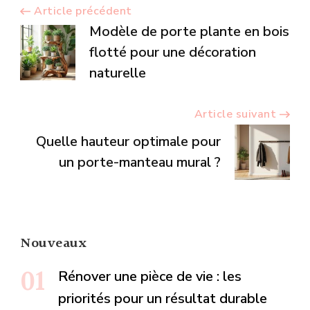
Navigation
Article précédent
Modèle de porte plante en bois
d’article
flotté pour une décoration
naturelle
Article suivant
Quelle hauteur optimale pour
un porte-manteau mural ?
Nouveaux
Rénover une pièce de vie : les
priorités pour un résultat durable