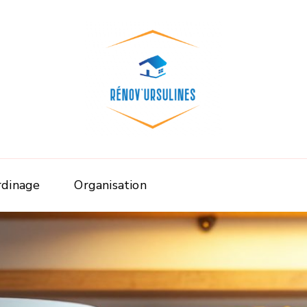
Rénov'ursuline
Rénover
rdinage
Organisation