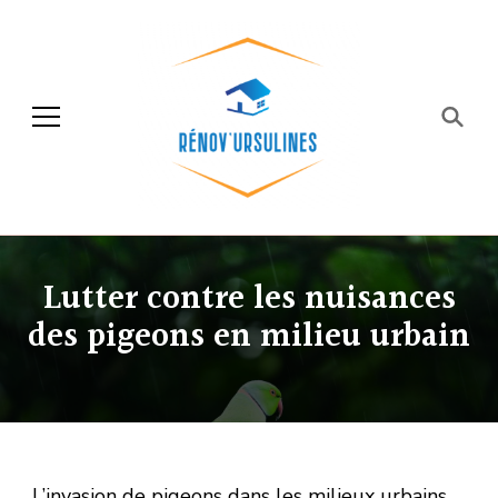
Rénov'ursulines
Rénover
Lutter contre les nuisances
des pigeons en milieu urbain
L’invasion de pigeons dans les milieux urbains