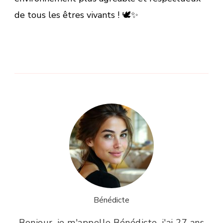
de tous les êtres vivants ! 🕊️✨
Bénédicte
Bonjour, je m'appelle Bénédicte, j'ai 27 ans