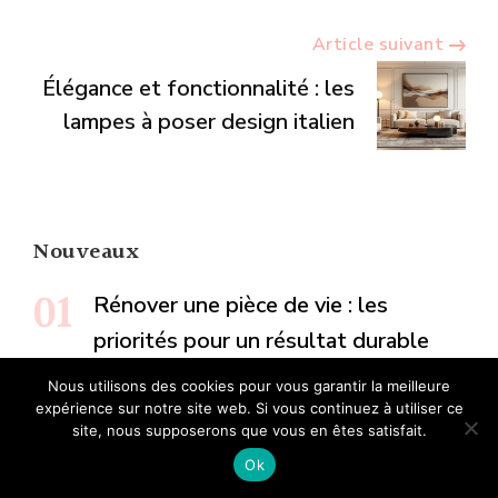
Article suivant
Élégance et fonctionnalité : les
lampes à poser design italien
Nouveaux
Rénover une pièce de vie : les
priorités pour un résultat durable
Nous utilisons des cookies pour vous garantir la meilleure
Rénover un mur intérieur abîmé :
expérience sur notre site web. Si vous continuez à utiliser ce
site, nous supposerons que vous en êtes satisfait.
étapes et finitions durables
Ok